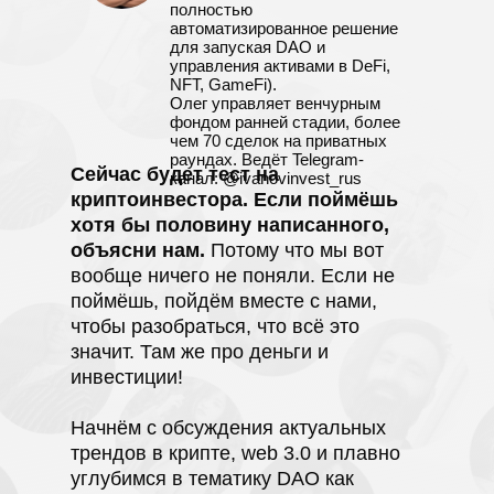
полностью
автоматизированное решение
для запуская DAO и
управления активами в DeFi,
NFT, GameFi).
Олег управляет венчурным
фондом ранней стадии, более
чем 70 сделок на приватных
раундах. Ведёт Telegram-
Cейчас будет тест на
канал: @ivanovinvest_rus
криптоинвестора. Если поймёшь
хотя бы половину написанного,
объясни нам.
Потому что мы вот
вообще ничего не поняли. Если не
поймёшь, пойдём вместе с нами,
чтобы разобраться, что всё это
значит. Там же про деньги и
инвестиции!
Начнём с обсуждения актуальных
трендов в крипте, web 3.0 и плавно
углубимся в тематику DAO как