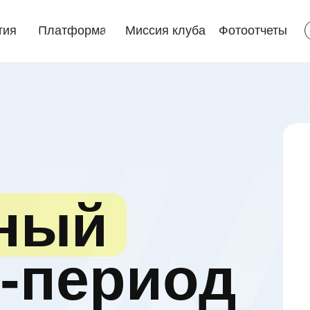
тия
Платформа
Миссия клуба
Фотоотчеты
ный
-период