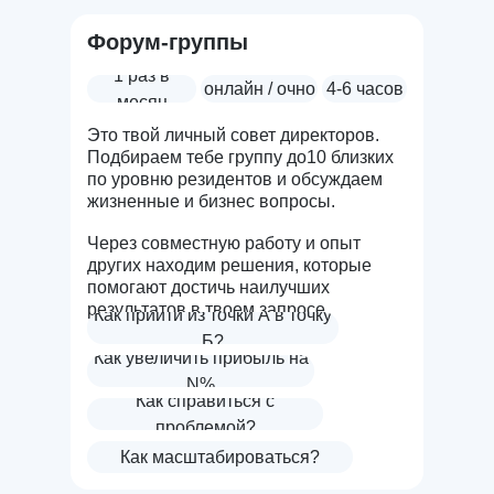
Форум-группы
1 раз в
онлайн / очно
4-6 часов
месяц
Это твой личный совет директоров.
Подбираем тебе группу до10 близких
по уровню резидентов и обсуждаем
жизненные и бизнес вопросы.
Через совместную работу и опыт
других находим решения, которые
помогают достичь наилучших
результатов в твоем запросе.
Как прийти из точки А в точку
Б?
Как увеличить прибыль на
N%
Как справиться с
проблемой?
Как масштабироваться?