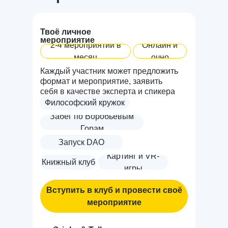
Твоё личное
мероприятие
2-4 мероприятий в
Онлайн и
месяц
очно
Каждый участник может предложить
формат и мероприятие, заявить
себя в качестве эксперта и спикера
Философский кружок
Забег по Воробьёвым
Горам
Запуск DAO
Картинг и VR-
Книжный клуб
игры
Вступить в клуб и провести своё
мероприятие