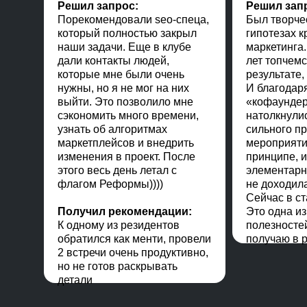
Решил запрос:
Решил зап
Порекомендовали seo-спеца,
Был творчес
который полностью закрыл
гипотезах к
наши задачи. Еще в клубе
маркетинга
дали контакты людей,
лет топчем
которые мне были очень
результате,
нужны, но я не мог на них
И благодар
выйти. Это позволило мне
«кофаундер
сэкономить много времени,
натолкнули
узнать об алгоритмах
сильного п
маркетплейсов и внедрить
мероприятия
изменения в проект. После
принципе, 
этого весь день летал с
элементарна
флагом Реформы))))
не доходила
Сейчас в ст
Получил рекомендации:
Это одна из
К одному из резидентов
полезностей
обратился как менти, провели
получаю в р
2 встречи очень продуктивно,
BizDev в Академ-сити
Основатель ряда проектов в реальном секторе
CEO & Founder PhotoRoomer Mobile 
General Manager в SnowPlu
Основатель GOS
Соосно
но не готов раскрывать
детали
строительные материалы), криптоинвестор, ос
BlaBlaDom — сервиса взаи
«цифровизации» 
спорти
EdTech-проекта по обучению в сфере крипты
компаний МСБ (кр
«Чемп