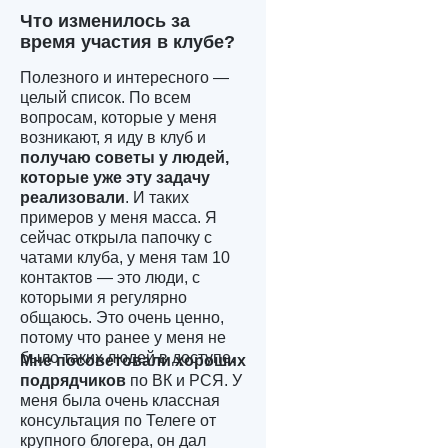
Что изменилось за
время участия в клубе?
Полезного и интересного —
целый список. По всем
вопросам, которые у меня
возникают, я иду в клуб и
получаю советы у людей,
которые уже эту задачу
реализовали
. И таких
примеров у меня масса. Я
сейчас открыла папочку с
чатами клуба, у меня там 10
контактов — это люди, с
которыми я регулярно
общаюсь. Это очень ценно,
потому что ранее у меня не
было таких людей в доступе.
Мне посоветовали хороших
подрядчиков
по ВК и РСЯ. У
меня была очень классная
консультация по Телеге от
крупного блогера, он дал