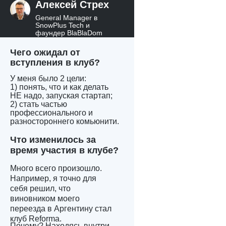
Алексей Стрех
General Manager в
SnowPlus Tech и
фаундер BlaBlaDom
Чего ожидал от
вступления в клуб?
У меня было 2 цели:
1) понять, что и как делать
НЕ надо, запуская стартап;
2) стать частью
профессионального и
разностороннего комьюнити.
Что изменилось за
время участия в клубе?
Много всего произошло.
Например, я точно для
себя решил, что
виновником моего
переезда в Аргентину стал
клуб Reforma.
Почему? Находясь внутри,