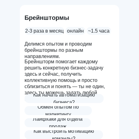
Брейнштормы
2-3 раза в месяц
онлайн
~1.5 часа
Делимся опытом и проводим
брейнштормы по разным
направлениям.
Брейншторм помогает каждому
решить конкретную бизнес-задачу
здесь и сейчас, получить
коллективную помощь и просто
сблизиться и понять — ты не один,
здесь ты можешь задать любой
Как начать автоматизацию
вопрос.
бизнеса?
Обмен опытом по
маркетингу
Лайфхаки для отдела
продаж
Как выстроить мотивацию
команды?