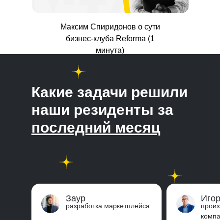
Максим Спиридонов о сути
бизнес-клуба Reforma (1
минута)
Какие задачи решили
наши резиденты за
последний месяц
Заур
Иго
разработка маркетплейса
произ
комп