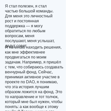
Я стал полезен, я стал
частью большой команды.
Для меня это личностный
рост и постоянная
поддержка — я могу
обратиться по любым
вопросам, меня
послушают, меня услышат,
дадут совет.
Я начинаю находить решения,
как мне эффективнее
продвигаться по моим
задачам. Например, я пришёл
с тем, что собираюсь создавать
венчурный фонд. Сейчас,
принимая активное участие в
проекте по DAO, я понимаю,
что эта история лучшим
образом ложится на фонд. Это
то направление и тот толчок,
который мне был нужен, чтобы
понять: а как вообще к этому