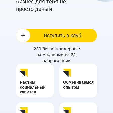
бизнес для тебя не
|
просто деньги,
Вступить в клуб
230 бизнес-лидеров с
компаниями из 24
направлений
Создал компанию с
После выхода из
оценкой $100+ млн. и
Нетологии занял
Растим
Обмениваемся
сделал экзит
инвестирование
социальный
опытом
капитал