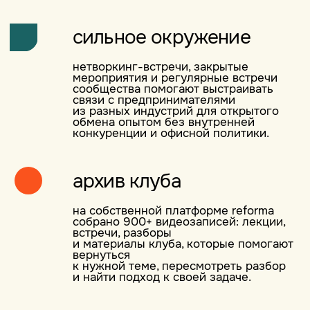
900+
записей встреч
доступны
на собственной
платформе
140+