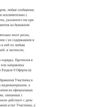
ором, любые сообщения,
и исключительно с
очты, указанного им при
кументов на бумажном
ятельно несет риски,
ием с их содержанием в
а к ней по любым
ий, в частности,
 порядка. Претензия в
 или направлена
 Разделе 9 Оферты (в
ображения Участника в
х видеоматериалов, а
ажения на официальных
х, связанных с
асие действует с даты
ания услуг Участнику, а