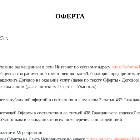
ОФЕРТА
3 г.
тоянно размещенный в сети Интернет по сетевому адресу
https://reforma.
бщества с ограниченной ответственностью «Лаборатория предпринимател
аключить Договор на оказание услуг (далее по тексту Оферты - Договор
ским лицом (далее по тексту Оферты – Участник).
ется публичной офертой в соответствии с пунктом 2 статьи 437 Граждан
тоящей Оферты в соответствии со статьей 438 Гражданского кодекса Р
 Участником в совокупности всех нижеперечисленных действий:
участие в Мероприятии;
ями Оферты на Сайте Исполнителя по адресу
https://reforma.business/offert