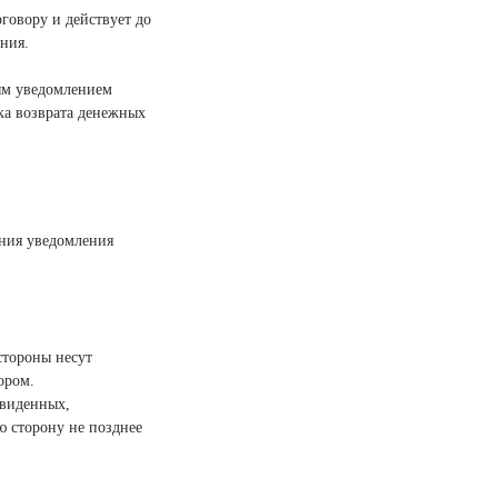
говору и действует до
ения.
ным уведомлением
ка возврата денежных
ения уведомления
стороны несут
ором.
двиденных,
ю сторону не позднее