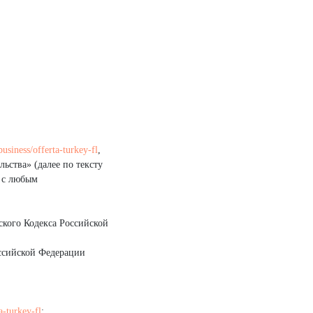
business/offerta-turkey-fl
,
ьства» (далее по тексту
) с любым
ского Кодекса Российской
оссийской Федерации
a-turkey-fl
;