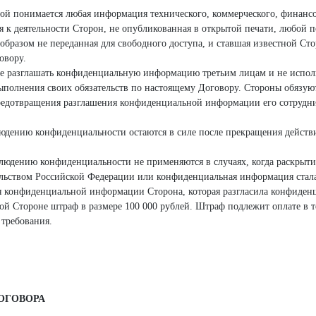
ой понимается любая информация технического, коммерческого, финансо
я к деятельности Сторон, не опубликованная в открытой печати, любой п
бразом не переданная для свободного доступа, и ставшая известной Ст
овору.
не разглашать конфиденциальную информацию третьим лицам и не испол
выполнения своих обязательств по настоящему Договору. Стороны обязую
редотвращения разглашения конфиденциальной информации его сотрудни
людению конфиденциальности остаются в силе после прекращения действи
облюдению конфиденциальности не применяются в случаях, когда раскрыт
льством Российской Федерации или конфиденциальная информация стала
ния конфиденциальной информации Сторона, которая разгласила конфид
гой Стороне штраф в размере 100 000 рублей. Штраф подлежит оплате в 
 требования.
ДОГОВОРА