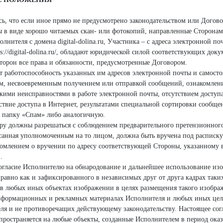
сь, что если иное прямо не предусмотрено законодательством или Догов
 в виде хорошо читаемых скан- или фотокопий, направленные Сторонам
лнителя с домена digital-dolina.ru, Участника – с адреса электронной п
ps://digital-dolina.ru/, обладают юридической силой соответствующих до
Сторон все права и обязанности, предусмотренные Договором.
ет работоспособность указанных им адресов электронной почты и самосто
ем, несвоевременным получением или отправкой сообщений, ознакомлен
кими неисправностями в работе электронной почты, отсутствием доступ
ствие доступа в Интернет, результатами специальной сортировки сообщен
 папку «Спам» либо аналогичную.
ору должны разрешаться с соблюдением предварительного претензионного
анная уполномоченным на то лицом, должна быть вручена под расписку
омлением о вручении по адресу соответствующей Стороны, указанному в
.
 согласие Исполнителю на обнародование и дальнейшее использование из
 равно как и зафиксированного в независимых друг от друга кадрах таки
 в любых иных объектах изображении в целях размещения такого изобр
нформационных и рекламных материалах Исполнителя и любых иных целя
ля и не противоречащих действующему законодательству. Настоящее согл
пространяется на любые объекты, созданные Исполнителем в период оказ