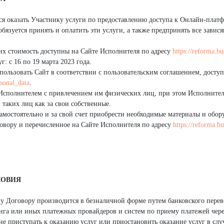
тся оказать Участнику услуги по предоставлению доступа к Онлайн-платф
язуется принять и оплатить эти услуги, а также предпринять все завися
 их стоимость доступны на Сайте Исполнителя по адресу
https://reforma.bu
г: с 16 по 19 марта 2023 года.
спользовать Сайт в соответствии с пользовательским соглашением, досту
rsonal_data
.
 Исполнителем с привлечением им физических лиц, при этом Исполнител
) таких лиц как за свои собственные.
 самостоятельно и за свой счет приобрести необходимые материалы и обо
говору и перечисленное на Сайте Исполнителя по адресу
https://reforma.bu
ЛОВИЯ
му Договору производится в безналичной форме путем банковского перев
нга или иных платежных провайдеров и систем по приему платежей чере
 не приступать к оказанию услуг или приостановить оказание услуг в сл