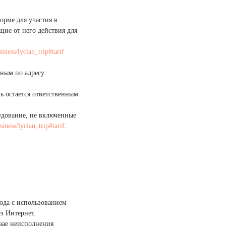
орме для участия в
щие от него действия для
siness/lycian_trip#tarif.
пным по адресу:
ь остается ответственным
рудование, не включенные
siness/lycian_trip#tarif
.
ода с использованием
з Интернет.
учае неисполнения