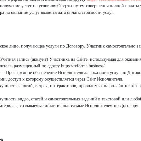
 получение услуг на условиях Оферты путем совершения полной оплаты у
а на оказание услуг является дата оплаты стоимости услуг.
ое лицо, получающее услуги по Договору. Участник самостоятельно зак
чётная запись (аккаунт) Участника на Сайте, используемая для оказания
еля, размещенный по адресу https://reforma.business/.
— Программное обеспечение Исполнителя для оказания услуг по Догово
ми, доступ к которому осуществляется через Сайт Исполнителя.
купность занятий, встреч, интерактивов, проводимых на онлайн-платформ
пность видео, статей и самостоятельных заданий в текстовой или люб
териалы, создаваемые и/или используемые Исполнителем по Договору.
РА