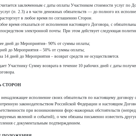
считается заключенным с даты оплаты Участником стоимости услуг по До
услуг (п. 2.3) а в части денежных обязательств — до полного их исполн
 расторгнут в любое время по соглашению Сторон.
любое время отказаться от исполнения настоящего Договора, с обязатель
посредством электронной почты. При этом действует следующая полити
олее дней до Мероприятия– 90% от суммы оплаты;
0 дней до Мероприятия – 50% от суммы оплаты;
за 14 дней до Мероприятия – возврат средств не осуществляется.
щает Участнику Сумму возврата в течение 10 рабочих дней с даты получ
оговора.
Ь СТОРОН
и ненадлежащее исполнение своих обязательств по настоящему договору 
мотренную законодательством Российской Федерации и настоящим Догов
тветственности при возникновении форс-мажорных обстоятельств (непре
ируемых явлений и событий), о чем обязаны письменно известить другу
упления с документальным подтверждением.
Е ПОЛОЖЕНИЯ