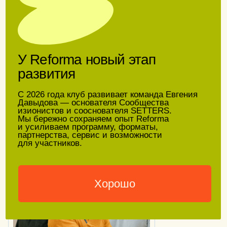
5 августа
15:30
To The Moon Board Game: игра про
деньги, мышление и реальные
эмоции
Артём Гридякин
Дипломированный финансовый советник,
преподаватель экономики, 5 лет работы с VIP-
клиентами СБЕРА, 15+ лет опыта в финансах
равная среда
очно+онлайн
в reforma встречаются
предприниматели, собственники
и руководители, которые понимают
контекст бизнеса изнутри. это круг
равных, где можно сверить свой взгляд
с опытом других, получить честную
обратную связь и увидеть свою
практику шире.
от опыта к делу