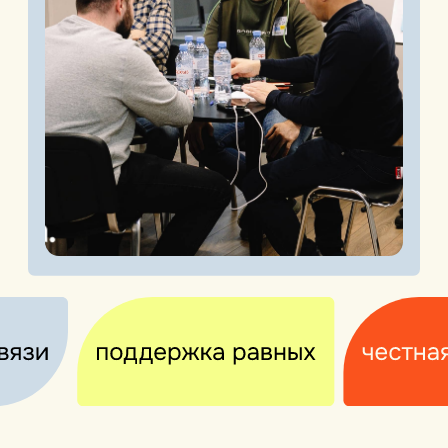
25 августа
11:00
Онлайн-экскурсия по системе
регламентов
Евгений Курбангалиев
Предприниматель с 13-летним опытом. Ex-
управляющий партнёр компании «Симбионты
Кутушова»