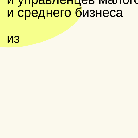
reforma
предприниматели
и собственники малого
и среднего бизнеса
чтобы обсуждать рост, команду и операционку
с теми, кто проходит похожий путь и понимает,
что такое ответственность за ключевые
решения, деньги и будущее компании.
руководители
и топ-менеджеры