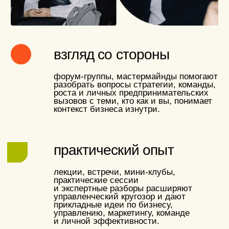
о нас в цифрах
270+
постоянных
резидентов в клубе