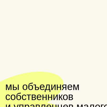
мы объединяем
собственников
и управленцев малого
и среднего бизнеса
из
кто
приходит
в