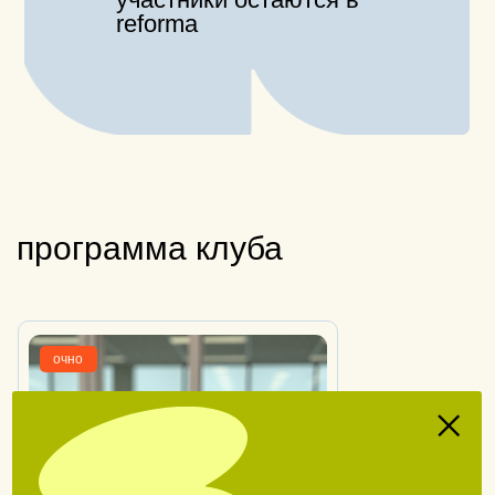
программа клуба
очно
наши
ценности