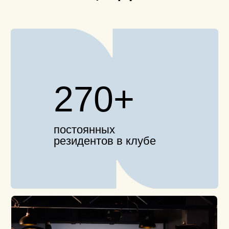
8,5/10
средняя оценка
участников
клубного опыта
18,5
месяцев в среднем
участники остаются в
reforma