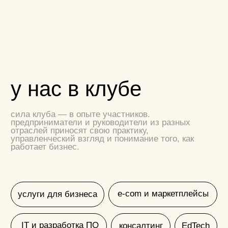
как попасть в клуб?
(1)
оставьте заявку
укажите контакты и краткую
информацию
о себе и вашем бизнесе.
познакомьтесь с командой
(2)
клуба
мы свяжемся с вами, расскажем
подробнее о reforma
и проведем онлайн-интервью, чтобы
понять ваш запрос и убедиться, что
мы можем его закрыть
(3)
выберите формат участия
после интервью мы поможем выбрать
подходящий тариф и проведем оплату.
(4)
пройдите онбординг