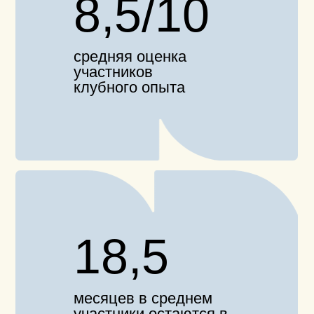
главный формат клуба для
регулярной работы
с бизнес-задачами
камерные встречи предпринимателей для
тех, кому важно не оставаться один на один
со сложными решениями и регулярно
смотреть на бизнес вне привычной
операционки.
подробнее