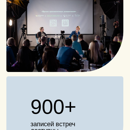
У Reforma новый этап
развития
С 2026 года клуб развивает команда Евгения
Давыдова — основателя Сообщества
изионистов и сооснователя SETTERS.
Мы бережно сохраняем опыт Reforma
и усиливаем программу, форматы,
партнерства, сервис и возможности
для участников.