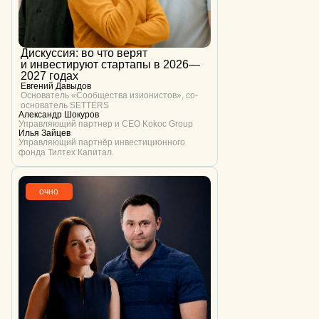
подход reforma строится вокруг
практического опыта: реальных кейсов,
прикладных разборов
и честного обмена между
предпринимателями.
Дискуссия: во что верят
в клубе говорят о том, что применимо
и инвестируют стартапы в 2026—
в бизнесе — от стратегии и команды
до операционных решений и роли
2027 годах
собственника.
Евгений Давыдов
Основатель «Сообщества изионистов», со-
основатель SETTERS
деловой ритм
Александр Шокуров
Управляющий партнер и CEO Kokoc Group
Илья Зайцев
участники каждый месяц встречаются
Управляющий партнёр инвестиционного
на форум-группах, мастермайндах,
лекциях, встречах
фонда Тилтех Капитал.
с опытными предпринимателями
и бизнес-экскурсиях. это помогает
не выпадать из предпринимательского
контекста и регулярно развивать
очно
лидерские навыки.
открытый разговор
в основе reforma — уважение,
конфиденциальность и долгосрочные
отношения между участниками. здесь
можно открыто обсуждать сложные
вопросы, ошибки и решения, которые
не всегда возможно вынести
за пределы бизнеса.