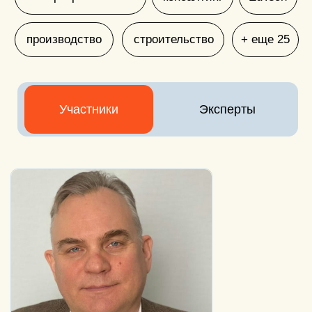
после вступления с вами будет
работать персональный комьюнити-
менеджер, который поможет
разобраться в возможностях клуба
зачем нужен отбор
мы знакомимся с каждым
потенциальным участником, чтобы
сохранять качество среды и помогать
людям попадать в формат, который
действительно будет актуален
их запросу
имя и фамилия
номер телефона
+7
телеграм