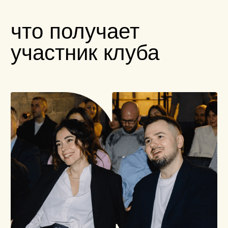
и офисной политики.
архив клуба
на собственной платформе reforma
собрано 900+ видеозаписей: лекции,
встречи, разборы
и материалы клуба, которые помогают
вернуться
к нужной теме, пересмотреть разбор
и найти подход к своей задаче.
партнерские
возможности
закрытые мероприятия, визиты
в компании, конференции, выезды
и специальные форматы
с партнерами клуба помогают увидеть,
как устроены другие бизнесы, сверить
оптику и найти новые подходы
к управлению
Вступить