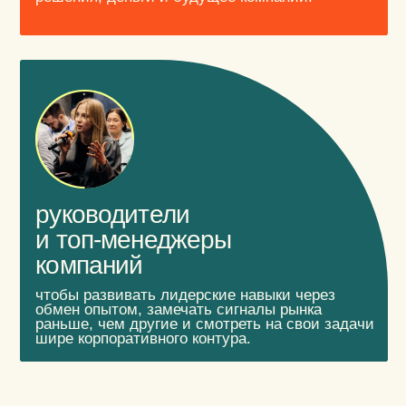
взгляд со стороны
форум-группы, мастермайнды помогают
разобрать вопросы стратегии, команды,
роста и личных предпринимательских
вызовов с теми, кто как и вы, понимает
контекст бизнеса изнутри.
практический опыт
лекции, встречи, мини-клубы,
практические сессии
и экспертные разборы расширяют
управленческий кругозор и дают
прикладные идеи по бизнесу,
управлению, маркетингу, команде
и личной эффективности.
сильное окружение
нетворкинг-встречи, закрытые
мероприятия и регулярные встречи
сообщества помогают выстраивать
связи с предпринимателями из разных
индустрий для открытого обмена
опытом без внутренней конкуренции