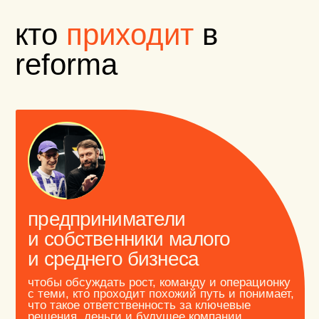
компаний
чтобы развивать лидерские навыки через
обмен опытом, замечать сигналы рынка
раньше, чем другие и смотреть на свои задачи
шире корпоративного контура.
что получает
участник клуба