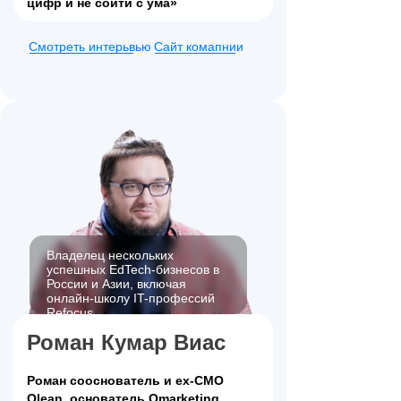
цифр и не сойти с ума»
Смотреть интерьвью
Сайт комапнии
Владелец нескольких
успешных EdTech-бизнесов в
России и Азии, включая
онлайн-школу IT-профессий
Refocus
Роман Кумар Виас
Роман сооснователь и ex-CMO
Qlean, основатель Qmarketing